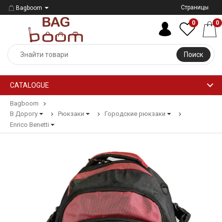
Страницы
Bagboom
0
0
Поиск
CATALOGUE
Bagboom
В Дорогу
Рюкзаки
Городские рюкзаки
Enrico Benetti