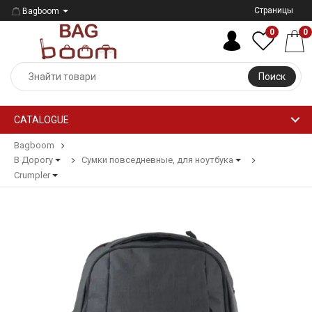
Страницы
Bagboom
0
0
Поиск
CATALOGUE
Bagboom
В Дорогу
Сумки повседневные, для ноутбука
Crumpler