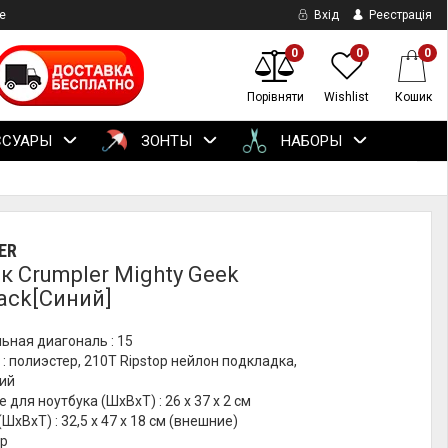
е
Вхід
Реєстрація
0
0
0
Порівняти
Wishlist
Кошик
ССУАРЫ
ЗОНТЫ
НАБОРЫ
ER
к Crumpler Mighty Geek
ack[Синий]
ьная диагональ : 15
: полиэстер, 210T Ripstop нейлон подкладка,
ний
 для ноутбука (ШхВхТ) : 26 х 37 х 2 см
ШхВхТ) : 32,5 х 47 х 18 см (внешние)
гр