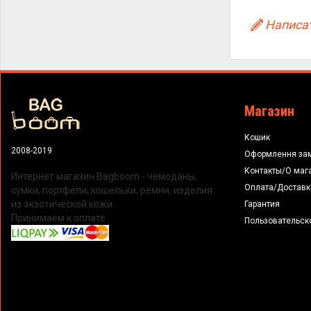
Написат
Магазин
Кошик
2008-2019
Оформлення за
Контакты/О маг
Интернет магазин Bagboom - чемоданы,
Оплата/Доставк
сумки, портфели, кошельки, ремни, изделия
из экзотической кожи.
Гарантия
Принимаем к оплате:
Пользовательск