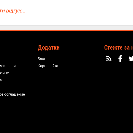
и відгук...
Додатки
Стежте за 
Блог
мовлення
Карта сайта
азине
а
ое соглашение