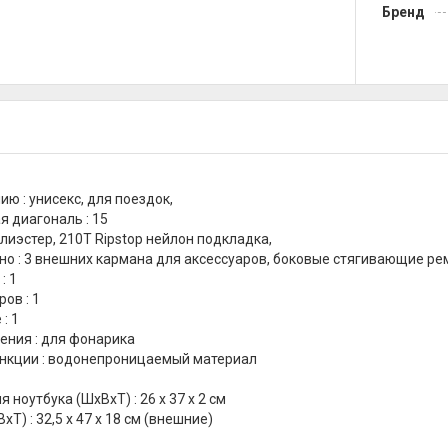
Бренд
ю : унисекс, для поездок,
 диагональ : 15
лиэстер, 210T Ripstop нейлон подкладка,
о : 3 внешних кармана для аксессуаров, боковые стягивающие рем
: 1
ов : 1
: 1
ения : для фонарика
нкции : водонепроницаемый материал
 ноутбука (ШхВхТ) : 26 х 37 х 2 см
Т) : 32,5 х 47 х 18 см (внешние)