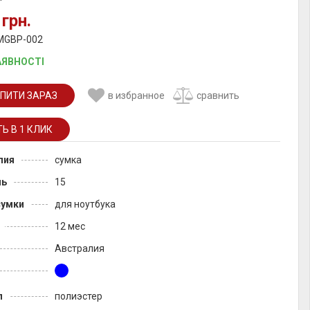
 грн.
 MGBP-002
АЯВНОСТІ
ПИТИ ЗАРАЗ
в избранное
сравнить
лия
сумка
ль
15
сумки
для ноутбука
12 мес
Австралия
л
полиэстер