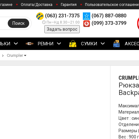
агазине
Оплата/Доставка
Гарантия
Пользовательское соглашени
(063) 231-7375
(067) 887-0880
Пн—Нд 8:30—21:00
(099) 373-3799
Поиск
Задать вопрос
ЛЬКИ
РЕМНИ
СУМКИ
АКСЕ
Crumpler
CRUMPL
Рюкза
Backp
Максимал
Материал 
Цвет : си
Отделение
Размеры (
Вес : 900 