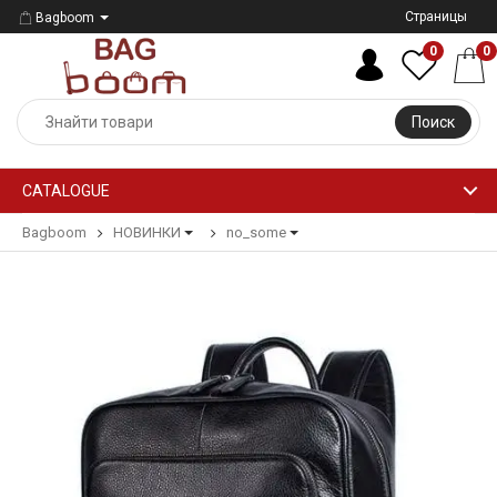
Страницы
Bagboom
0
0
Поиск
CATALOGUE
Bagboom
НОВИНКИ
no_some