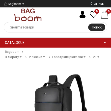
Страницы
Bagboom
0
0
Поиск
CATALOGUE
Bagboom
В Дорогу
Рюкзаки
Городские рюкзаки
2E