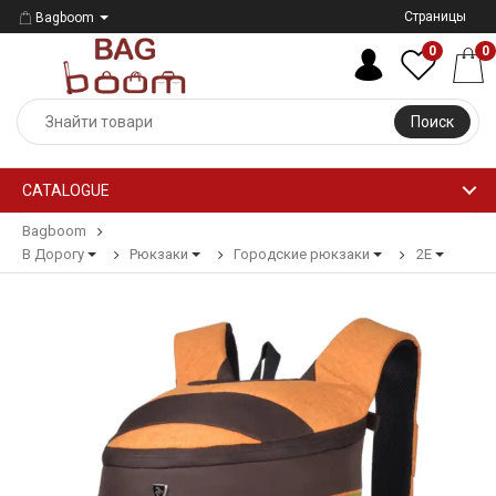
Страницы
Bagboom
0
0
Поиск
CATALOGUE
Bagboom
В Дорогу
Рюкзаки
Городские рюкзаки
2E