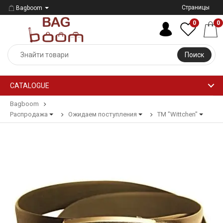
Страницы
Bagboom
0
0
Поиск
CATALOGUE
Bagboom
Распродажа
Ожидаем поступления
ТМ "Wittchen"