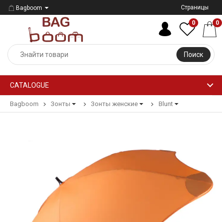
Страницы
Bagboom
0
0
Поиск
CATALOGUE
Bagboom
Зонты
Зонты женские
Blunt