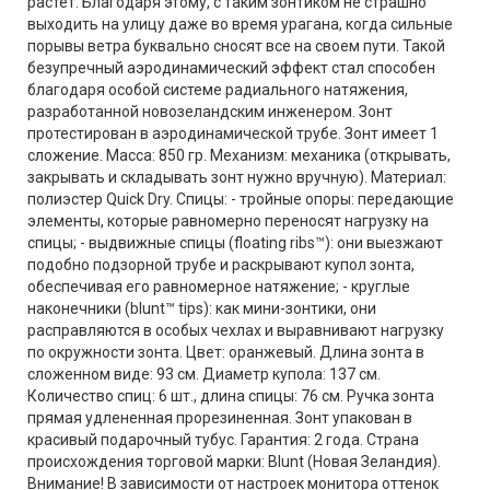
растет. Благодаря этому, с таким зонтиком не страшно
выходить на улицу даже во время урагана, когда сильные
порывы ветра буквально сносят все на своем пути. Такой
безупречный аэродинамический эффект стал способен
благодаря особой системе радиального натяжения,
разработанной новозеландским инженером. Зонт
протестирован в аэродинамической трубе. Зонт имеет 1
сложение. Масса: 850 гр. Механизм: механика (открывать,
закрывать и складывать зонт нужно вручную). Материал:
полиэстер Quick Dry. Спицы: - тройные опоры: передающие
элементы, которые равномерно переносят нагрузку на
спицы; - выдвижные спицы (floating ribs™): они выезжают
подобно подзорной трубе и раскрывают купол зонта,
обеспечивая его равномерное натяжение; - круглые
наконечники (blunt™ tips): как мини-зонтики, они
расправляются в особых чехлах и выравнивают нагрузку
по окружности зонта. Цвет: оранжевый. Длина зонта в
сложенном виде: 93 см. Диаметр купола: 137 см.
Количество спиц: 6 шт., длина спицы: 76 см. Ручка зонта
прямая удлененная прорезиненная. Зонт упакован в
красивый подарочный тубус. Гарантия: 2 года. Страна
происхождения торговой марки: Blunt (Новая Зеландия).
Внимание! В зависимости от настроек монитора оттенок