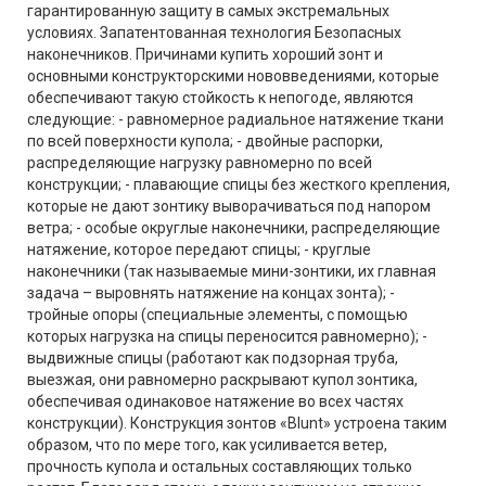
гарантированную защиту в самых экстремальных
условиях. Запатентованная технология Безопасных
наконечников. Причинами купить хороший зонт и
основными конструкторскими нововведениями, которые
обеспечивают такую стойкость к непогоде, являются
следующие: - равномерное радиальное натяжение ткани
по всей поверхности купола; - двойные распорки,
распределяющие нагрузку равномерно по всей
конструкции; - плавающие спицы без жесткого крепления,
которые не дают зонтику выворачиваться под напором
ветра; - особые округлые наконечники, распределяющие
натяжение, которое передают спицы; - круглые
наконечники (так называемые мини-зонтики, их главная
задача – выровнять натяжение на концах зонта); -
тройные опоры (специальные элементы, с помощью
которых нагрузка на спицы переносится равномерно); -
выдвижные спицы (работают как подзорная труба,
выезжая, они равномерно раскрывают купол зонтика,
обеспечивая одинаковое натяжение во всех частях
конструкции). Конструкция зонтов «Blunt» устроена таким
образом, что по мере того, как усиливается ветер,
прочность купола и остальных составляющих только