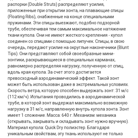
распорки (Double Struts) распределяют усилия,
приложенные при открытии зонта, на плавающие спицы
(Floating Ribs), снабженные на конце специальными
пружинами. Эти спицы выезжают, подобно подзорной
трубе, обеспечивая тем самым максимальное натяжение
ткани купола. Они не имеют жесткого крепления - купол
соединен со спицами с помощью липучек. Спицы, в свою
очередь, передают усилие на округлые наконечники (Blunt
Tips). Они представляют собой своеобразные мини-
зонтики, раскрывающиеся в специальных карманах,
равномерно распределяя нагрузку, полученную от спиц,
вдоль края купола. За счет этого достигается
превосходный аэродинамический эффект. Такой зонт
может быть использован даже в экстремальных условиях.
Скорость ветра, которую способен выдержать зонт: 31 м/c
(112 км/ч). Испытания проводились в аэродинамической
трубе, в которой зонт выдержал максимально возможную
нагрузку в 31 м/c, направленную внутрь купола зонта. Зонт
имеет 1 сложение. Масса: 640 г. Механизм: механика
(открывать, закрывать и складывать зонт нужно вручную).
Материал купола: Quick Dry полиэстер. Благодаря
уникальным свойствам, эту ткань используют не только