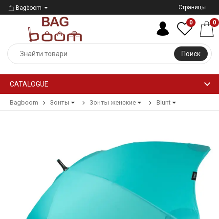
Страницы
Bagboom
0
0
Поиск
CATALOGUE
Bagboom
Зонты
Зонты женские
Blunt