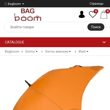
Страницы
Bagboom
0
0
Поиск
CATALOGUE
Bagboom
Зонты
Зонты женские
Blunt