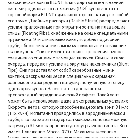
классические зонты BLUNT. Благодаря запатентованной
системе радиального натяжения (RTS) купол зонта от
торговой марки BLUNT одинаково хорошо натянут в любой
его точке. Двойные распорки (Double Struts) распределяют
усилия, приложенные при открытии зонта, на плавающие
спицы (Floating Ribs), снабженные на конце специальными
пружинами. Эти спицы выезжают, подобно подзорной
трубе, обеспечивая тем самым максимальное натяжение
ткани купола. Они не имеют жесткого крепления - купол
соединен со спицами с помощью липучек. Спицы, в свою
очередь, передают усилие на округлые наконечники (Blunt
Tips). Они представляют собой своеобразные мини-
зонтики, раскрывающиеся в специальных карманах,
равномерно распределяя нагрузку, полученную от спиц,
вдоль края купола. За счет этого достигается
превосходный аэродинамический эффект. Такой зонт
может быть использован даже в экстремальных условиях.
Скорость ветра, которую способен выдержать зонт: 31 м/c
(112 км/ч). Испытания проводились в аэродинамической
трубе, в которой зонт выдержал максимально возможную
нагрузку в 31 м/c, направленную внутрь купола зонта. Зонт
имеет 1 сложение. Масса: 370 г. Механизм: механика