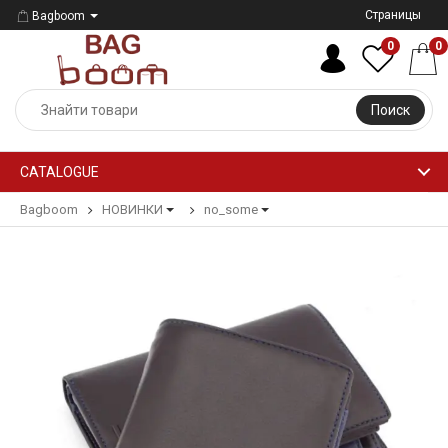
Страницы
Bagboom
0
0
Поиск
CATALOGUE
Bagboom
НОВИНКИ
no_some