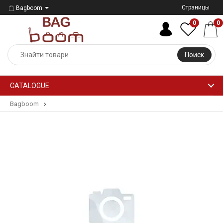
Страницы
Bagboom
0
0
Поиск
CATALOGUE
Bagboom