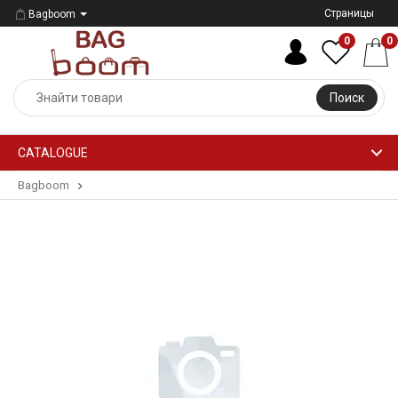
Страницы
Bagboom
0
0
Поиск
CATALOGUE
Bagboom