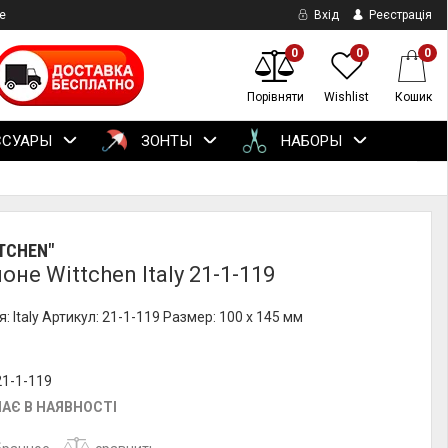
е
Вхід
Реєстрація
0
0
0
Порівняти
Wishlist
Кошик
ССУАРЫ
ЗОНТЫ
НАБОРЫ
TCHEN"
не Wittchen Italy 21-1-119
: Italy Артикул: 21-1-119 Размер: 100 x 145 мм
21-1-119
АЄ В НАЯВНОСТІ