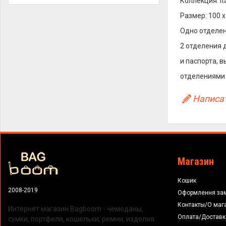
Коллекция: It
Размер: 100 x
Одно отделен
2 отделения 
и паспорта,
отделениями 
Написат
Магазин
Кошик
2008-2019
Оформлення за
Контакты/О маг
Интернет магазин Bagboom - чемоданы,
Оплата/Доставк
сумки, портфели, кошельки, ремни, изделия