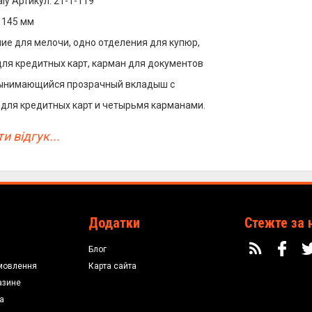
aly Артикул: 21-1-119
 145 мм
ие для мелочи, одно отделения для купюр,
для кредитных карт, карман для документов
 вынимающийся прозрачный вкладыш с
для кредитных карт и четырьмя карманами.
и відгук...
Додатки
Стежте за 
Блог
мовлення
Карта сайта
азине
а