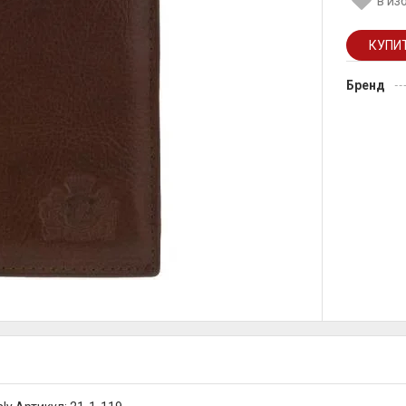
в из
Бренд