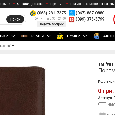
агазине
Оплата/Доставка
Гарантия
Пользовательское соглашени
(063) 231-7375
(067) 887-0880
Пн—Нд 8:30—21:00
(099) 373-3799
Поиск
Задать вопрос
ЛЬКИ
РЕМНИ
СУМКИ
АКСЕ
ttchen"
ТМ "WIT
Портмо
Коллекция
0 грн.
Артикул: 
НЕМ