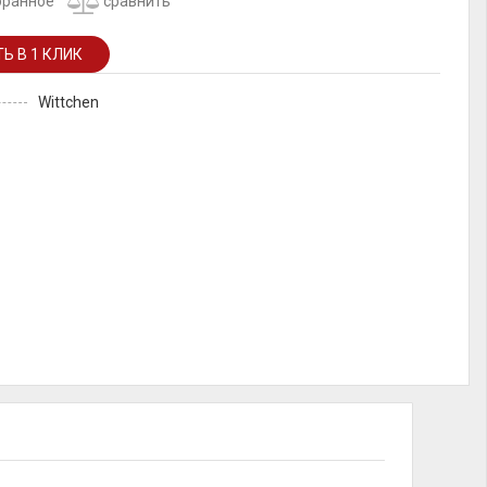
бранное
сравнить
Wittchen