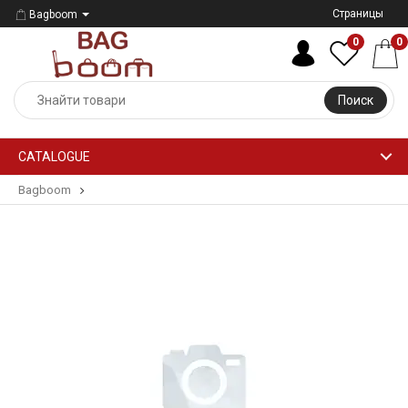
Страницы
Bagboom
0
0
Поиск
CATALOGUE
Bagboom