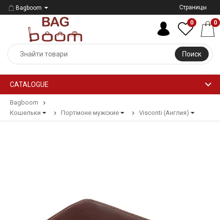
Страницы
Bagboom
0
0
Поиск
CATALOGUE
Bagboom
Кошельки
Портмоне мужские
Visconti (Англия)