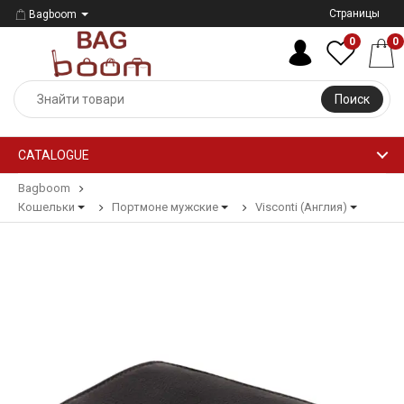
Страницы
Bagboom
0
0
Поиск
CATALOGUE
Bagboom
Кошельки
Портмоне мужские
Visconti (Англия)