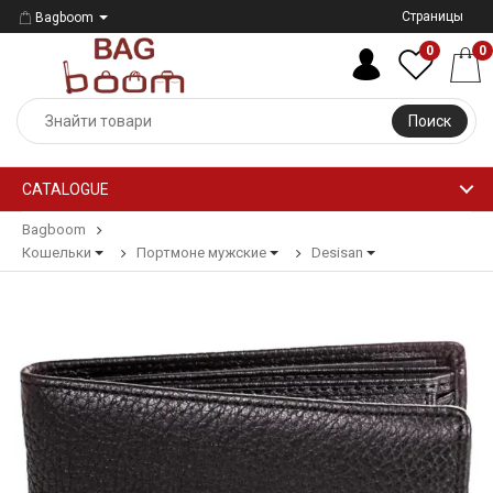
Страницы
Bagboom
0
0
Поиск
CATALOGUE
Bagboom
Кошельки
Портмоне мужские
Desisan