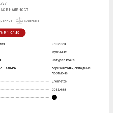
2787
АЄ В НАЯВНОСТІ
бранное
сравнить
лия
кошелек
мужчине
л
натурал кожа
кошелька
горизонталь, складные,
портмоне
Eremette
средний