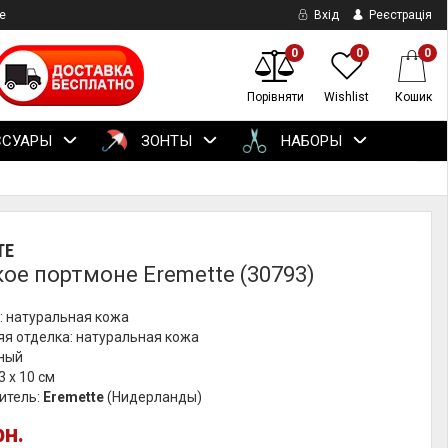
е
Вхід
Реєстрація
0
0
0
Порівняти
Wishlist
Кошик
ССУАРЫ
ЗОНТЫ
НАБОРЫ
TE
ое портмоне Eremette (30793)
: натуральная кожа
яя отделка: натуральная кожа
рный
3 х 10 см
итель:
Eremette
(Нидерланды)
рн.