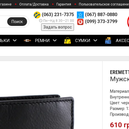
агазине
Оплата/Доставка
Гарантия
Пользовательское соглашени
(063) 231-7375
(067) 887-0880
Пн—Нд 8:30—21:00
(099) 373-3799
Поиск
Задать вопрос
ЛЬКИ
РЕМНИ
СУМКИ
АКСЕ
EREMET
Мужск
Материал
Внутренн
Цвет: че
Размер: 1
Производ
610 г