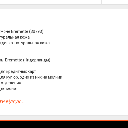
моне Eremette (30793)
туральная кожа
тделка: натуральная кожа
ь: Eremette (Нидерланды)
для кредитных карт
для купюр, одно из них на молнии
 отделения
для монет
и відгук...