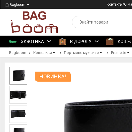
Контакты/О м
Bagboom
ЭКЗОТИКА
В ДОРОГУ
КОШЕ
Bagboom
Кошельки
Портмоне мужские
Eremette
НОВИНКА!