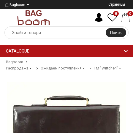
Страницы
Bagboom
0
0
Поиск
CATALOGUE
Bagboom
Распродажа
Ожидаем поступления
ТМ "Wittchen"