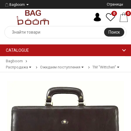
Страницы
Bagboom
0
0
Поиск
CATALOGUE
Bagboom
Распродажа
Ожидаем поступления
ТМ "Wittchen"