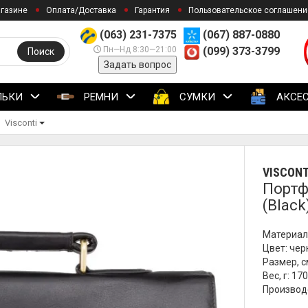
агазине
Оплата/Доставка
Гарантия
Пользовательское соглашени
(063) 231-7375
(067) 887-0880
Пн—Нд 8:30—21:00
(099) 373-3799
Поиск
Задать вопрос
ЛЬКИ
РЕМНИ
СУМКИ
АКСЕ
Visconti
VISCONT
Портф
(Black
Материал
Цвет: че
Размер, с
Вес, г: 17
Производс