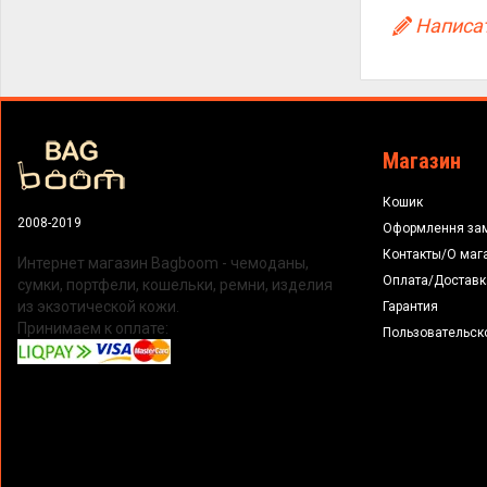
Написат
Магазин
Кошик
2008-2019
Оформлення за
Контакты/О маг
Интернет магазин Bagboom - чемоданы,
Оплата/Доставк
сумки, портфели, кошельки, ремни, изделия
из экзотической кожи.
Гарантия
Принимаем к оплате:
Пользовательск