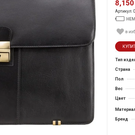
8,150
Артикул: 
НЕМ
в из
Тип изде
Страна
Пол
Вес
Цвет
Материа
Бренд