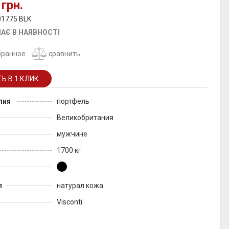
 грн.
01775 BLK
АЄ В НАЯВНОСТІ
бранное
сравнить
лия
портфель
Великобритания
мужчине
1700 кг
л
натурал кожа
Visconti