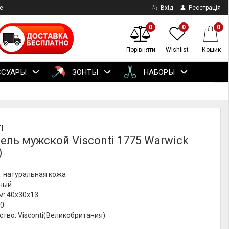
е
Вхід
Реєстрація
0
0
0
Порівняти
Wishlist
Кошик
ССУАРЫ
ЗОНТЫ
НАБОРЫ
I
ель мужской Visconti 1775 Warwick
)
: натуральная кожа
рный
м: 40х30х13
00
тво: Visconti(Великобритания)