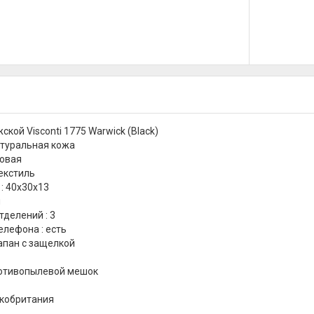
кой Visconti 1775 Warwick (Black)
атуральная кожа
товая
текстиль
 : 40х30х13
й
тделений : 3
елефона : есть
лапан с защелкой
ротивопылевой мешок
икобритания