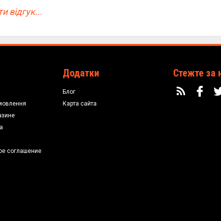
и відгук...
Додатки
Стежте за 
Блог
мовлення
Карта сайта
азине
а
ое соглашение