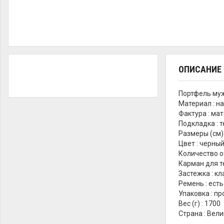
ОПИСАНИЕ
Портфель мужс
Материал : н
Фактура : ма
Подкладка : 
Размеры (см)
Цвет : черны
Количество о
Карман для т
Застежка : к
Ремень : есть
Упаковка : п
Вес (г) : 1700
Страна : Вел