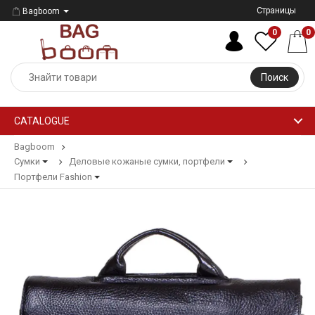
Страницы
Bagboom
0
0
Поиск
CATALOGUE
Bagboom
Сумки
Деловые кожаные сумки, портфели
Портфели Fashion