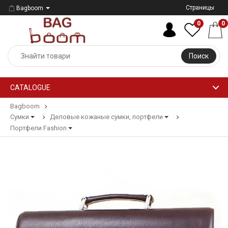
Страницы
Bagboom
0
0
Поиск
CATALOGUE
Bagboom
Сумки
Деловые кожаные сумки, портфели
Портфели Fashion