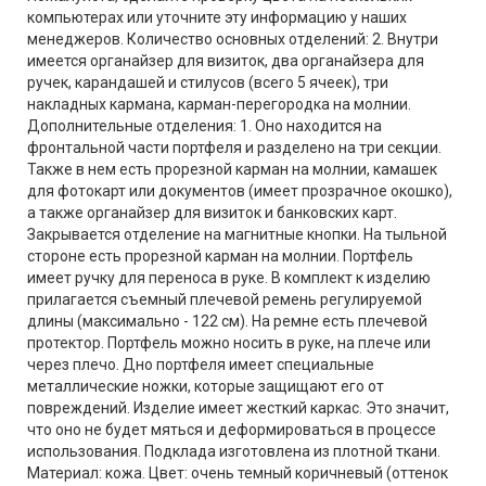
компьютерах или уточните эту информацию у наших
менеджеров. Количество основных отделений: 2. Внутри
имеется органайзер для визиток, два органайзера для
ручек, карандашей и стилусов (всего 5 ячеек), три
накладных кармана, карман-перегородка на молнии.
Дополнительные отделения: 1. Оно находится на
фронтальной части портфеля и разделено на три секции.
Также в нем есть прорезной карман на молнии, камашек
для фотокарт или документов (имеет прозрачное окошко),
а также органайзер для визиток и банковских карт.
Закрывается отделение на магнитные кнопки. На тыльной
стороне есть прорезной карман на молнии. Портфель
имеет ручку для переноса в руке. В комплект к изделию
прилагается съемный плечевой ремень регулируемой
длины (максимально - 122 см). На ремне есть плечевой
протектор. Портфель можно носить в руке, на плече или
через плечо. Дно портфеля имеет специальные
металлические ножки, которые защищают его от
повреждений. Изделие имеет жесткий каркас. Это значит,
что оно не будет мяться и деформироваться в процессе
использования. Подклада изготовлена из плотной ткани.
Материал: кожа. Цвет: очень темный коричневый (оттенок