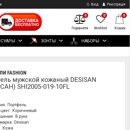
е
Вхід
Реєстрація
0
0
0
Порівняти
Wishlist
Кошик
ССУАРЫ
ЗОНТЫ
НАБОРЫ
ЛИ FASHION
ель мужской кожаный DESISAN
САН) SHI2005-019-10FL
ия : Портфель
 цвет : Коричневый
шения : В руке
марка : Desisan
 : Кожа