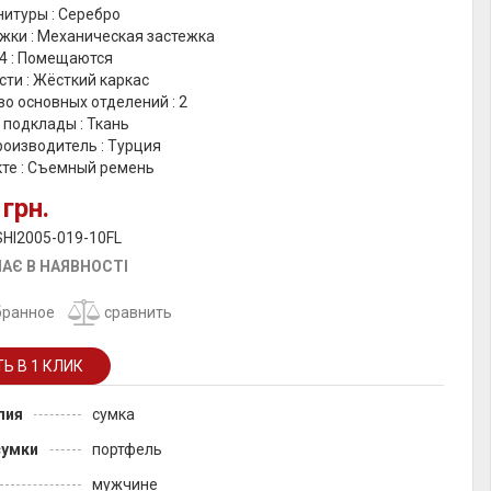
итуры : Серебро
жки : Механическая застежка
4 : Помещаются
ти : Жёсткий каркас
о основных отделений : 2
 подклады : Ткань
роизводитель : Турция
кте : Съемный ремень
 грн.
SHI2005-019-10FL
АЄ В НАЯВНОСТІ
бранное
сравнить
лия
сумка
сумки
портфель
мужчине