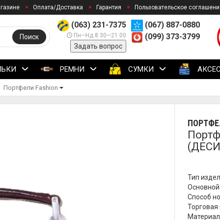
агазине
Оплата/Доставка
Гарантия
Пользовательское соглашени
(063) 231-7375
(067) 887-0880
Пн—Нд 8:30—21:00
(099) 373-3799
Поиск
Задать вопрос
ЛЬКИ
РЕМНИ
СУМКИ
АКСЕ
Портфели Fashion
ПОРТФЕ
Портф
(ДЕСИ
Тип издел
Основной
Способ но
Торговая 
Материал