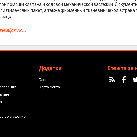
при помощи клапана и кодовой механической застежки. Документ
олиэтиленовый пакет, а также фирменный тканевый чехол. Страна 
есяца.
и відгук...
Додатки
Стежте за 
Блог
мовлення
Карта сайта
азине
а
ое соглашение