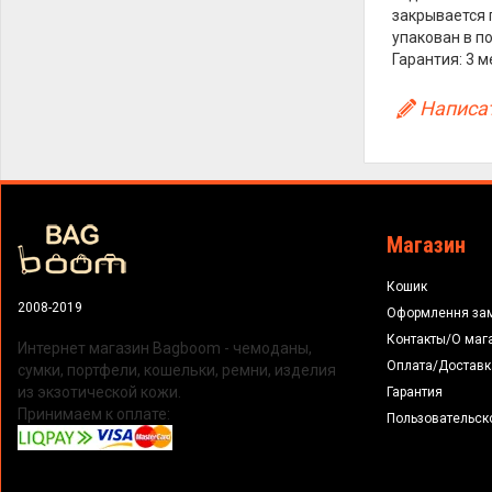
закрывается 
упакован в п
Гарантия: 3 м
Написат
Магазин
Кошик
2008-2019
Оформлення за
Контакты/О маг
Интернет магазин Bagboom - чемоданы,
Оплата/Доставк
сумки, портфели, кошельки, ремни, изделия
из экзотической кожи.
Гарантия
Принимаем к оплате:
Пользовательск