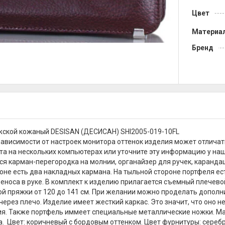
Цвет
Материа
Бренд
жской кожаный DESISAN (ДЕСИСАН) SHI2005-019-10FL
зависимости от настроек монитора оттенок изделия может отличат
та на нескольких компьютерах или уточните эту информацию у наш
ся карман-перегородка на молнии, органайзер для ручек, каранда
оне есть два накладных кармана. На тыльной стороне портфеля ес
реноса в руке. В комплект к изделию прилагается съемный плечев
й пряжки от 120 до 141 см. При желании можно проделать дополни
 через плечо. Изделие имеет жесткий каркас. Это значит, что оно 
я. Также портфель иммеет специальные металлические ножки. Ма
а. Цвет: коричневый с бордовым оттенком. Цвет фурнитуры: сереб