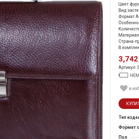
Цвет фурн
Вид засте
Формат А
Особеннос
Количеств
Материал
Страна-п
В компле
3,742
Артикул: 
НЕМ
в из
Тип изде
Формат 
Пол