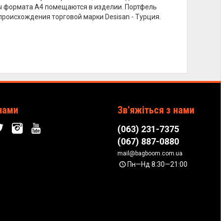
ы формата А4 помещаются в изделии. Портфель
происхождения торговой марки Desisan - Турция.
нами
Зв'яжіться з нами
(063) 231-7375
(067) 887-0880
mail@bagboom.com.ua
Пн—Нд 8:30—21:00