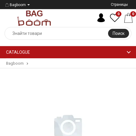
Страницы
Bagboom
0
0
Поиск
CATALOGUE
Bagboom