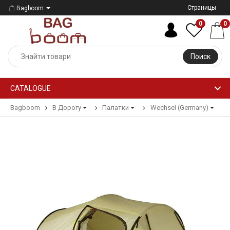
Страницы
Bagboom
0
0
Поиск
CATALOGUE
Bagboom
В Дорогу
Палатки
Wechsel (Germany)