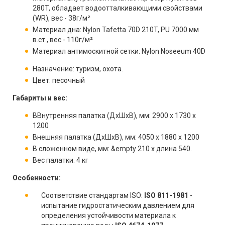
280T, обладает водоотталкивающими свойствами
(WR), вес - 38г/м²
Материал дна: Nylon Tafetta 70D 210T, PU 7000 мм
в.ст., вес - 110г/м²
Материал антимоскитной сетки: Nylon Noseeum 40D
Назначение: туризм, охота.
Цвет: песочный
Габариты и вес:
ВВнутренняя палатка (ДхШхВ), мм: 2900 х 1730 х
1200
Внешняя палатка (ДхШхВ), мм: 4050 х 1880 х 1200
В сложенном виде, мм: &empty 210 x длина 540.
Вес палатки: 4 кг
Особенности:
Соответствие стандартам ISO:
ISO 811-1981
-
испытание гидростатическим давлением для
определения устойчивости материала к