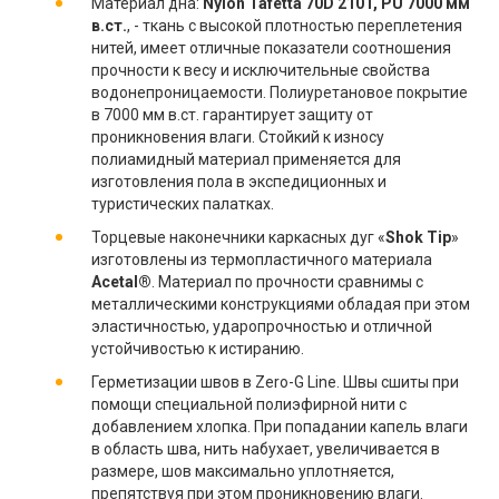
Материал дна:
Nylon Tafetta 70D 210T, PU 7000 мм
в.ст.
, - ткань с высокой плотностью переплетения
нитей, имеет отличные показатели соотношения
прочности к весу и исключительные свойства
водонепроницаемости. Полиуретановое покрытие
в 7000 мм в.ст. гарантирует защиту от
проникновения влаги. Стойкий к износу
полиамидный материал применяется для
изготовления пола в экспедиционных и
туристических палатках.
Торцевые наконечники каркасных дуг «
Shok Tip
»
изготовлены из термопластичного материала
Acetal®
. Материал по прочности сравнимы с
металлическими конструкциями обладая при этом
эластичностью, ударопрочностью и отличной
устойчивостью к истиранию.
Герметизации швов в Zero-G Line. Швы сшиты при
помощи специальной полиэфирной нити с
добавлением хлопка. При попадании капель влаги
в область шва, нить набухает, увеличивается в
размере, шов максимально уплотняется,
препятствуя при этом проникновению влаги.