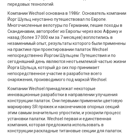
передовых технологий.
Компании Wechsel основана в 1986г. Основатель компании
Йорг Шульц неустанно путешествовал по Европе.
Многочисленные велотуры по Германии, пешие походы в
Скандинавии, автопробег из Европы через всю Африку и
назад (более 37 000 км за 7 месяцев) воплотились в
незаменимый опыт, результаты которого были применены
на практике при проектировании палаток Wechsel
непосредственно Йоргом Шульцем. Путешествия и по
сегодняшний день являются неотъемлемой частью жизни
Йорга Шульца, который до сих пор принимает
непосредственное участие в разработке всего
снаряжения, производимого под маркой Wechsel.
Компании Wechsel принадлежат некоторые
инновационные разработки в направлении улучшения
конструкции палаток. Они первыми применили цветовую
маркировку SR пряжек и наконечников опорных секций
этим самым значительно упростили, и ускорили процесс
установки палатки. Wechsel первая и единственная
компания, которая предложила использовать в
конструкции раскладные титановые секции для палаток.