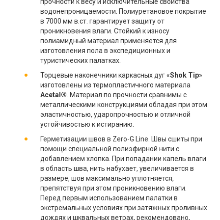
прочности к весу и исключительные свойства
водонепроницаемости. Полиуретановое покрытие
в 7000 мм в.ст. гарантирует защиту от
проникновения влаги. Стойкий к износу
полиамидный материал применяется для
изготовления пола в экспедиционных и
туристических палатках.
Торцевые наконечники каркасных дуг «
Shok Tip
»
изготовлены из термопластичного материала
Acetal®
. Материал по прочности сравнимы с
металлическими конструкциями обладая при этом
эластичностью, ударопрочностью и отличной
устойчивостью к истиранию.
Герметизации швов в Zero-G Line. Швы сшиты при
помощи специальной полиэфирной нити с
добавлением хлопка. При попадании капель влаги
в область шва, нить набухает, увеличивается в
размере, шов максимально уплотняется,
препятствуя при этом проникновению влаги.
Перед первым использованием палатки в
экстремальных условиях при затяжных проливных
дождях и шквальных ветрах, рекомендовано,