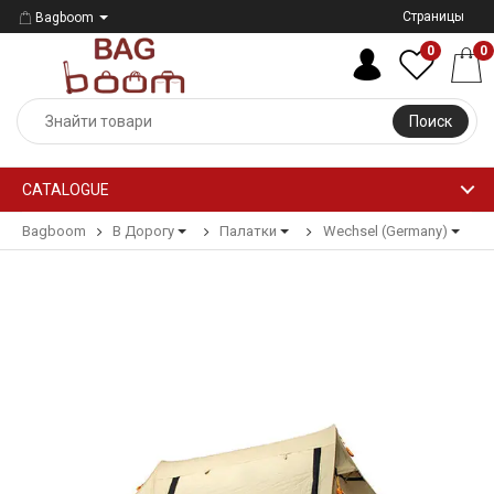
Страницы
Bagboom
0
0
Поиск
CATALOGUE
Bagboom
В Дорогу
Палатки
Wechsel (Germany)