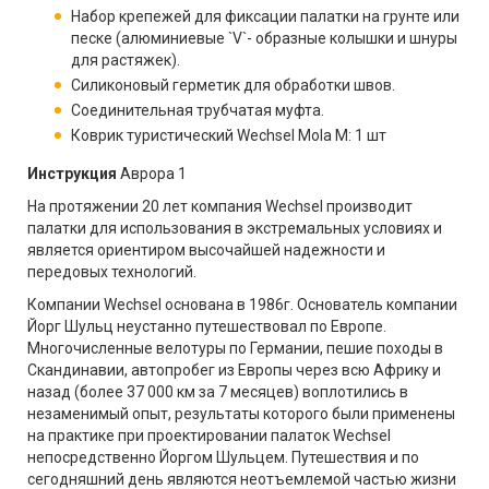
Набор крепежей для фиксации палатки на грунте или
песке (алюминиевые `V`- образные колышки и шнуры
для растяжек).
Силиконовый герметик для обработки швов.
Соединительная трубчатая муфта.
Коврик туристический Wechsel Mola М: 1 шт
Инструкция
Аврора 1
На протяжении 20 лет компания Wechsel производит
палатки для использования в экстремальных условиях и
является ориентиром высочайшей надежности и
передовых технологий.
Компании Wechsel основана в 1986г. Основатель компании
Йорг Шульц неустанно путешествовал по Европе.
Многочисленные велотуры по Германии, пешие походы в
Скандинавии, автопробег из Европы через всю Африку и
назад (более 37 000 км за 7 месяцев) воплотились в
незаменимый опыт, результаты которого были применены
на практике при проектировании палаток Wechsel
непосредственно Йоргом Шульцем. Путешествия и по
сегодняшний день являются неотъемлемой частью жизни