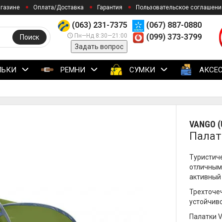
агазине
Оплата/Доставка
Гарантия
Пользовательское соглашени
(063) 231-7375
(067) 887-0880
Пн—Нд 8:30—21:00
(099) 373-3799
Поиск
Задать вопрос
ЛЬКИ
РЕМНИ
СУМКИ
АКСЕ
VANGO (
Палатк
Туристиче
отличным
активный 
Трехточе
устойчиво
Палатки 