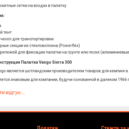
китные сетки на входах в палатку
я:
а
й тент
 чехол для транспортировки.
ные секции из стекловолокна (Powerflex)
крепежей для фиксации палатки на грунте или песке (алюминиевые
нструкция Палатка Vango Sierra 300
go является шотландским производителем товаров для кемпинга.
ляется знаковым для компании, будучи основанной в далеком 1966 
и відгук...
Додатки
Стежте за 