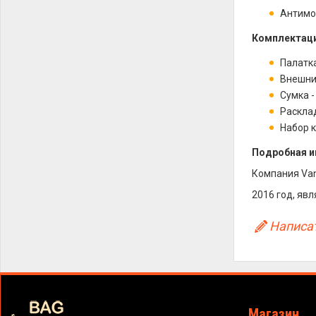
Антимос
Комплектаци
Палатк
Внешни
Сумка -
Расклад
Набор 
П
одробная и
Компания Van
2016 год, яв
Написат
Магазин