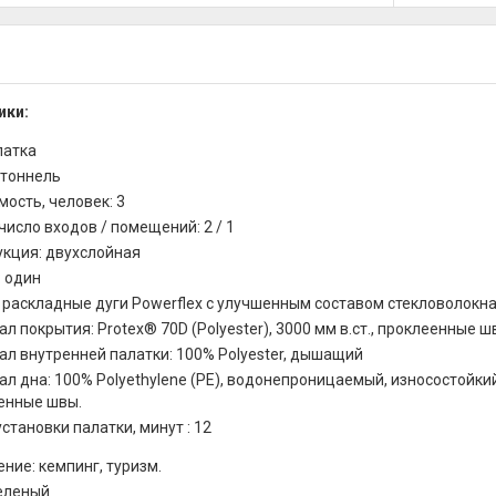
ики:
латка
 тоннель
ость, человек: 3
исло входов / помещений: 2 / 1
укция: двухслойная
: один
 раскладные дуги Powerflex с улучшенным составом стекловолокн
л покрытия: Protex® 70D (Polyester), 3000 мм в.ст., проклеенные 
ал внутренней палатки: 100% Polyester, дышащий
л дна: 100% Polyethylene (PE), водонепроницаемый, износостойки
енные швы.
становки палатки, минут : 12
ние: кемпинг, туризм.
зеленый