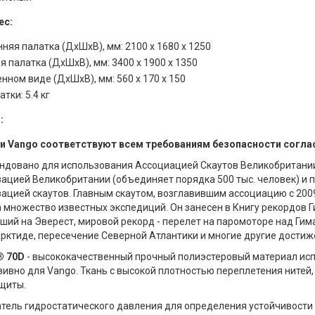
ес:
няя палатка (ДхШхВ), мм: 2100 х 1680 х 1250
 палатка (ДхШхВ), мм: 3400 х 1900 х 1350
нном виде (ДхШхВ), мм: 560 x 170 х 150
атки: 5.4 кг
:
и Vango соответствуют всем требованиям безопасности согла
ндовано для использования Ассоциацией Скаутов Великобритании
зацией Великобритании (объединяет порядка 500 тыс. человек) и
ацией скаутов. Главным скаутом, возглавившим ассоциацию с 2009
 множество известных экспедиций. Он занесен в Книгу рекордов Г
ий на Эверест, мировой рекорд - перелет на паромоторе над Гим
арктиде, пересечение Северной Атлантики и многие другие достиж
® 70D
- высококачественный прочный полиэстеровый материал исп
ивно для Vango. Ткань с высокой плотностью переплетения нитей,
щиты.
атель гидростатического давления для определения устойчивости