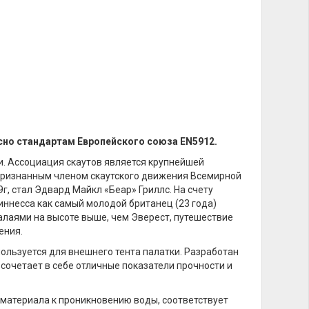
сно стандартам Европейского союза EN5912.
. Ассоциация скаутов является крупнейшей
 признанным членом скаутского движения Всемирной
г, стал Эдвард Майкл «Беар» Гриллс. На счету
иннесса как самый молодой британец (23 года)
алаями на высоте выше, чем Эверест, путешествие
ения.
ользуется для внешнего тента палатки. Разработан
 сочетает в себе отличные показатели прочности и
 материала к проникновению воды, соответствует