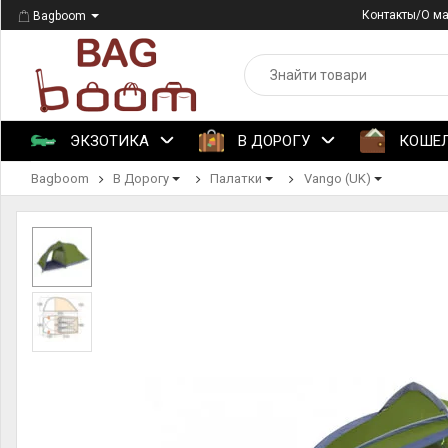
Контакты/О м
Bagboom
ЭКЗОТИКА
В ДОРОГУ
КОШЕ
Bagboom
В Дорогу
Палатки
Vango (UK)