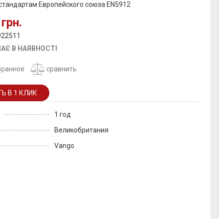
 стандартам Европейского союза EN5912
 грн.
922511
АЄ В НАЯВНОСТІ
бранное
сравнить
1 год
Великобритания
Vango