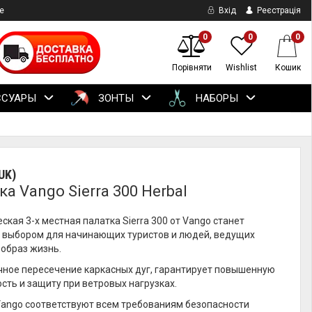
е
Вхід
Реєстрація
0
0
0
Порівняти
Wishlist
Кошик
ССУАРЫ
ЗОНТЫ
НАБОРЫ
UK)
а Vango Sierra 300 Herbal
ская 3-х местная палатка Sierra 300 от Vango станет
 выбором для начинающих туристов и людей, ведущих
образ жизнь.
чное пересечение каркасных дуг, гарантирует повышенную
сть и защиту при ветровых нагрузках.
Vango соответствуют всем требованиям безопасности