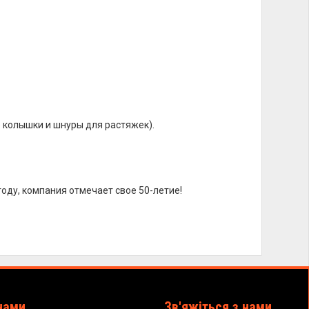
 колышки и шнуры для растяжек).
году, компания отмечает свое 50-летие!
нами
Зв'яжіться з нами