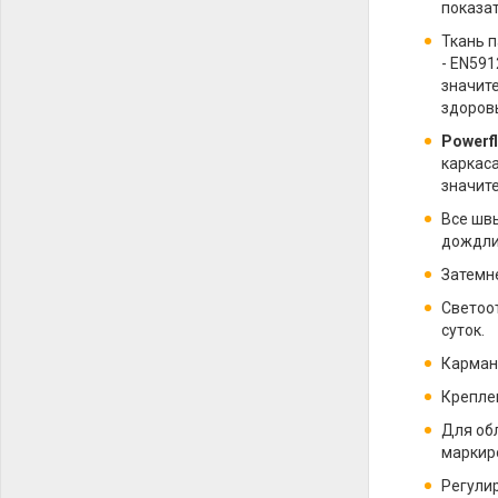
показат
Ткань 
- EN591
значит
здоровь
Powerf
каркаса
значите
Все швы
дождли
Затемне
Светоо
суток.
Карман
Крепле
Для об
маркиро
Регули