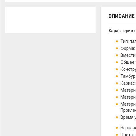
ОПИСАНИЕ
Характерист
Тип: па
Форма:
Вместим
Общее ч
Констр
Тамбур
Каркас:
Материа
Матери
Материа
Прокле
Время у
Назначе
Цвет: 