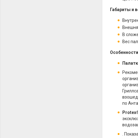
Габариты и в
Внутрен
Внешняя
В сложе
Вес пал
Особенности
Палатк
Рекоме
органи
организ
Гриллса
взошедш
по Ант
Protex
эксклюз
водоза
. Показ