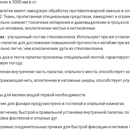
елю в 3000 мм в.ст.
палатки имеет заводскую обработку противопожарной смесью в со
2. Ткань, пропитанная специальным средством, замедляет и огран
ельно снижает токсичные испарения и дымовыделение в процессе
я человека, экологически чистые и нетоксичные.
lex
- улучшенный состав стекловолокна. Используют при изготовле
 палаток для достижения повышенной прочности к изгибам при ве
льно легче, чем классические дуги из стекловолокна.
 дна и тента палатки проклеены специальной лентой, гарантируя 
вую погоду.
нная внутренняя часть палатки, спального места, способствует к
тражающая нить, вплетенная в натяжные шнуры, способствует улу
ы для мелких вещей первой необходимости
ние для фонаря предусмотрено в гостиной и спальной комнатах.
легчения, быстрой и правильной установки внутренней палатки, п
вка фастексов и опорных дуг.
руемые соединительные пряжки для быстрой фиксации и натяжки т