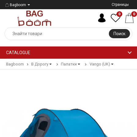
Страницы
Bagboom
0
0
Поиск
CATALOGUE
Bagboom
В Дорогу
Палатки
Vango (UK)