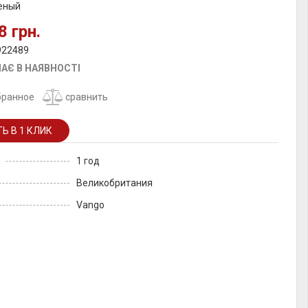
леный
8 грн.
922489
АЄ В НАЯВНОСТІ
бранное
сравнить
1 год
Великобритания
Vango