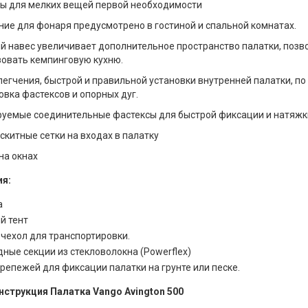
ы для мелких вещей первой необходимости
ние для фонаря предусмотрено в гостиной и спальной комнатах.
й навес увеличивает дополнительное пространство палатки, позв
зовать кемпинговую кухню.
легчения, быстрой и правильной установки внутренней палатки, п
вка фастексов и опорных дуг.
руемые соединительные фастексы для быстрой фиксации и натяжки
китные сетки на входах в палатку
на окнах
я:
а
й тент
 чехол для транспортировки.
ные секции из стекловолокна (Powerflex)
репежей для фиксации палатки на грунте или песке.
нструкция Палатка Vango Avington 500