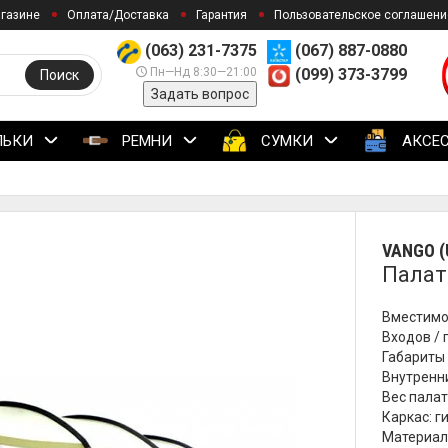
агазине
Оплата/Доставка
Гарантия
Пользовательское соглашени
(063) 231-7375
(067) 887-0880
Пн—Нд 8:30—21:00
(099) 373-3799
Поиск
Задать вопрос
ЛЬКИ
РЕМНИ
СУМКИ
АКСЕ
VANGO (
Палат
Вместимос
Входов / 
Габариты 
Внутренни
Вес палатк
Каркас: г
Материал: