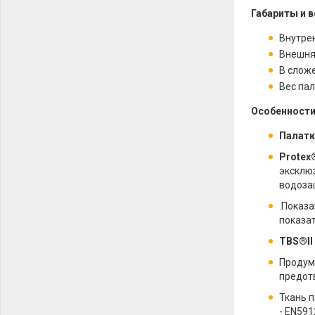
Габариты и в
Внутрен
Внешняя
В сложе
Вес пал
Особенности
Палатк
Protex
эксклюз
водоза
.Показ
показат
TBS®II
Продум
предот
Ткань 
- EN591