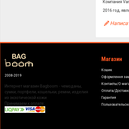
Компания Van
2016 год, яв
Написат
Магазин
Кошик
2008-2019
Оформлення за
Контакты/О маг
Интернет магазин Bagboom - чемоданы,
Оплата/Доставк
сумки, портфели, кошельки, ремни, изделия
из экзотической кожи.
Гарантия
Принимаем к оплате:
Пользовательск