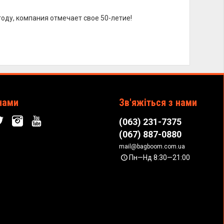
году, компания отмечает свое 50-летие!
нами
Зв'яжіться з нами
(063) 231-7375
(067) 887-0880
mail@bagboom.com.ua
Пн—Нд 8:30—21:00