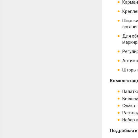
Карман
Крепле
Широки
органи
Для об
маркиро
Регули
Антимос
Шторы 
Комплектаци
Палатк
Внешни
Сумка -
Расклад
Набор к
П
одробная и