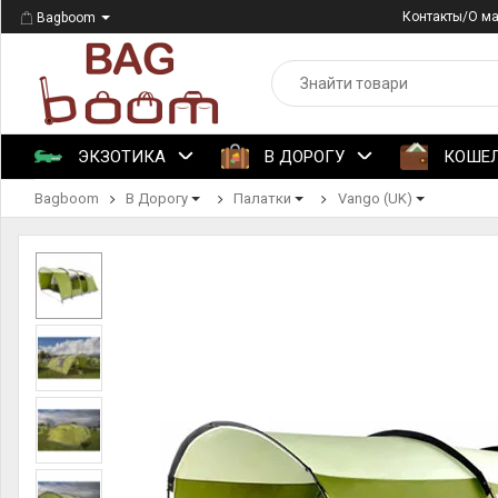
Контакты/О м
Bagboom
ЭКЗОТИКА
В ДОРОГУ
КОШЕ
Bagboom
В Дорогу
Палатки
Vango (UK)