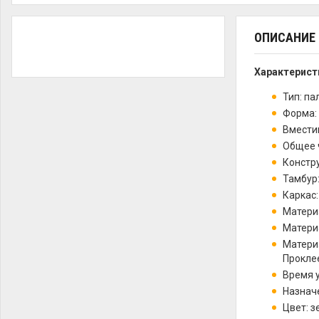
ОПИСАНИЕ
Характерист
Тип: па
Форма:
Вместим
Общее ч
Констр
Тамбур
Каркас:
Материа
Матери
Материа
Прокле
Время у
Назначе
Цвет: 