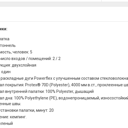
ики:
латка
 тоннель
ость, человек: 5
исло входов / помещений: 2 / 2
укция: двухслойная
: один
 раскладные дуги Powerflex с улучшенным составом стекловолокн
л покрытия: Protex® 70D (Polyester), 4000 мм в.ст., проклеенные 
ал внутренней палатки: 100% Polyester, дышащий
л дна: 100% Polyethylene (PE), водонепроницаемый, износостойки
енные швы.
становки палатки, минут: 20
ние: кемпинг.
зеленый