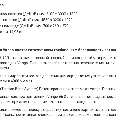
ес:
няя палатка (ДхШхВ), мм: 2100 х 3000 х 1800
 палатка (ДхШхВ), мм: 4550 х 3200 х 1920
нном виде (ДхШхВ), мм: 700 x 260 х 270
атки: 14,95 кг
:
и Vango соответствуют всем требованиям безопасности согла
® 70D
- высококачественный прочный полиэстеровый материал исп
ивно для Vango. Ткань с высокой плотностью переплетения нитей,
щиты.
атель гидростатического давления для определения устойчивости 
елю в 4000 мм в.ст.
(Tension Band System) Патентированная система от Vango. Гаранти
анная система вентиляции Vango
AirZone
позволяет создать ком
вратив при этом появление нежелательного конденсата.
палатки имеет заводскую обработку противопожарной смесью в со
2. Ткань, пропитанная специальным средством, замедляет и огран