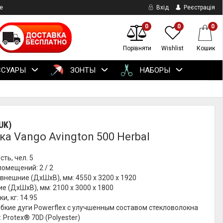
е
Вхід
Реєстрація
0
0
0
Порівняти
Wishlist
Кошик
ССУАРЫ
ЗОНТЫ
НАБОРЫ
UK)
ка Vango Avington 500 Herbal
ть, чел. 5
помещений: 2 / 2
внешние (ДхШхВ), мм: 4550 х 3200 х 1920
е (ДхШхВ), мм: 2100 х 3000 х 1800
и, кг: 14.95
ибкие дуги Powerflex с улучшенным составом стекловолокна
 Protex® 70D (Polyester)