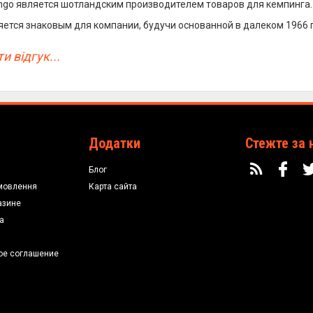
go является шотландским производителем товаров для кемпинга.
ляется знаковым для компании, будучи основанной в далеком 1966 
и відгук...
Додатки
Стежте за 
Блог
мовлення
Карта сайта
азине
а
ое соглашение