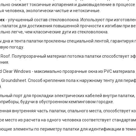
ельно снижает токсичные испарения и дымовыделение в процессе
я человека, экологически чистые и нетоксичные.
lex
- улучшенный состав стекловолокна. Используют при изготовле
 палаток для достижения повышенной прочности к изгибам при ве
льно легче, чем классические дуги из стекловолокна.
 дна и тента палатки проклеены специальной лентой, гарантируя 
вую погоду.
t Roof. Полупрозрачный материал потолка палатки способствует 
ния.
d Clear Windows - максимально прозрачные окна из PVC материала
n Groundsheet. Способ крепления пола к наружному тенту для пер
.
льный порт для прокладки электрических кабелей внутри палатки
оприборы, будучи в обустроенном кемпинговом городке.
нная внутренняя часть палатки, спального места, способствует к
е место из расчета на одного человека соответствует стандартам 
ющие элементы по периметру палатки для идентификации в темно