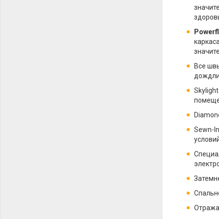
значит
здоровь
Powerf
каркаса
значите
Все швы
дождли
Skyligh
помеще
Diamon
Sewn-I
условий
Специа
электр
Затемне
Спально
Отража