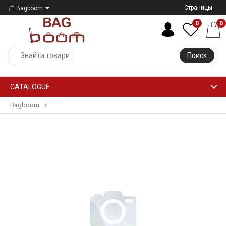
Страницы
Bagboom
0
0
Поиск
CATALOGUE
Bagboom