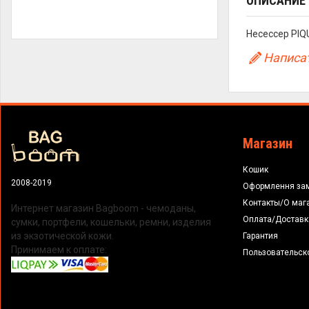
ОПИСАНИЕ
Несессер PIQ
Написат
Магазин
Кошик
2008-2019
Оформлення за
Контакты/О маг
Интернет магазин Bagboom - чемоданы,
Оплата/Доставк
сумки, портфели, кошельки, ремни, изделия
из экзотической кожи.
Гарантия
Принимаем к оплате:
Пользовательск