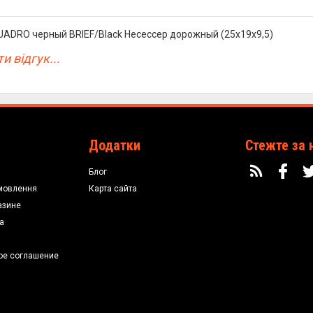
UADRO черный BRIEF/Black Несессер дорожный (25x19x9,5)
и відгук...
Додатки
Стежте за 
Блог
мовлення
Карта сайта
азине
а
ое соглашение