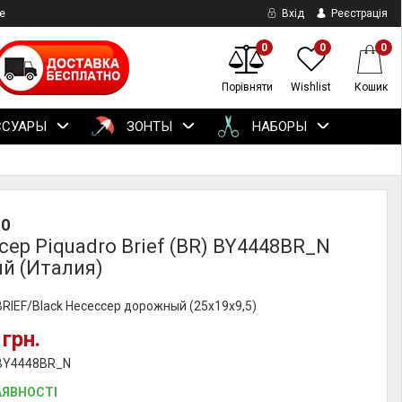
е
Вхід
Реєстрація
0
0
0
Порівняти
Wishlist
Кошик
ССУАРЫ
ЗОНТЫ
НАБОРЫ
RO
сер Piquadro Brief (BR) BY4448BR_N
й (Италия)
BRIEF/Black Несессер дорожный (25x19x9,5)
 грн.
 BY4448BR_N
АЯВНОСТІ