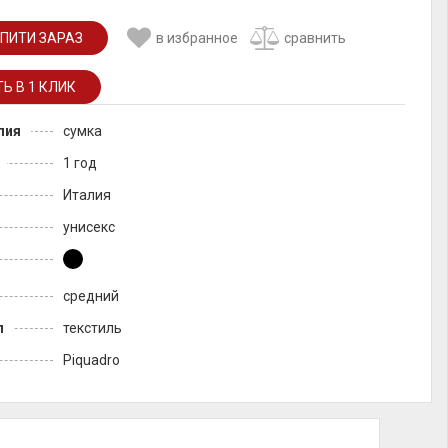
ПИТИ ЗАРАЗ
в избранное
сравнить
лия
сумка
1 год
Италия
унисекс
средний
л
текстиль
Piquadro