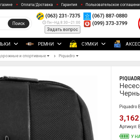
агазине
Оплата/Доставка
Гарантия
Пользовательское соглашени
(063) 231-7375
(067) 887-0880
Пн—Нд 8:30—21:00
(099) 373-3799
Поиск
Задать вопрос
ЛЬКИ
РЕМНИ
СУМКИ
АКСЕ
орожные и спортивные
Piquadro
PIQUAD
Несес
Черны
Piquadro 
3,162
Артикул:
У Н