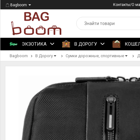
Контакты/О м
Bagboom
ЭКЗОТИКА
В ДОРОГУ
КОШЕ
Bagboom
В Дорогу
Сумки дорожные, спортивные
Д