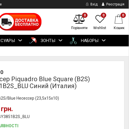
е
Вхід
Реєстрація
0
0
0
Порівняти
Wishlist
Кошик
ССУАРЫ
ЗОНТЫ
НАБОРЫ
RO
ер Piquadro Blue Square (B2S)
1B2S_BLU Синий (Италия)
B2S/Blue Несессер (23,5x15x10)
 грн.
 BY3851B2S_BLU
АЯВНОСТІ