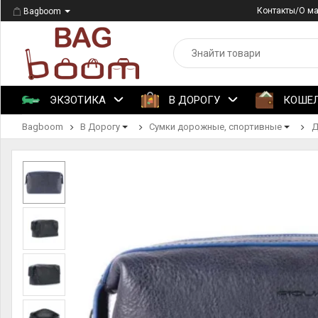
Контакты/О м
Bagboom
ЭКЗОТИКА
В ДОРОГУ
КОШЕ
Bagboom
В Дорогу
Сумки дорожные, спортивные
Д