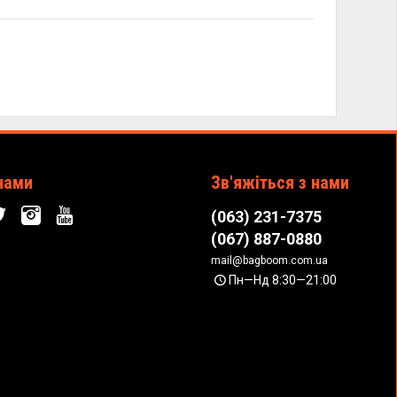
нами
Зв'яжіться з нами
(063) 231-7375
(067) 887-0880
mail@bagboom.com.ua
Пн—Нд 8:30—21:00