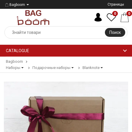
Страницы
Bagboom
0
0
Поиск
CATALOGUE
Bagboom
Наборы
Подарочные наборы
Blanknote