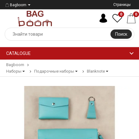
Страницы
Bagboom
0
0
Поиск
CATALOGUE
Bagboom
Наборы
Подарочные наборы
Blanknote