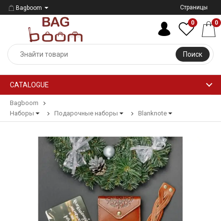
Страницы
Bagboom
0
0
Поиск
CATALOGUE
Bagboom
Наборы
Подарочные наборы
Blanknote