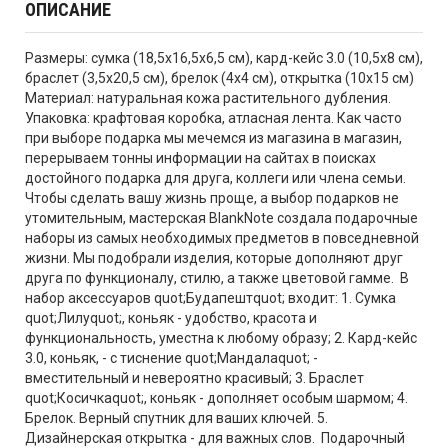
ОПИСАНИЕ
Размеры: сумка (18,5x16,5х6,5 см), кард-кейс 3.0 (10,5х8 см),
браслет (3,5х20,5 см), брелок (4х4 см), открытка (10х15 см)
Материал: натуральная кожа растительного дубления.
Упаковка: крафтовая коробка, атласная лента. Как часто
при выборе подарка мы мечемся из магазина в магазин,
перерываем тонны информации на сайтах в поисках
достойного подарка для друга, коллеги или члена семьи.
Чтобы сделать вашу жизнь проще, а выбор подарков не
утомительным, мастерская BlankNote создала подарочные
наборы из самых необходимых предметов в повседневной
жизни. Мы подобрали изделия, которые дополняют друг
друга по функционалу, стилю, а также цветовой гамме. В
набор аксессуаров quot;Будапештquot; входит: 1. Сумка
quot;Лилуquot;, коньяк - удобство, красота и
функциональность, уместна к любому образу; 2. Кард-кейс
3.0, коньяк, - с тиснение quot;Мандалаquot; -
вместительный и невероятно красивый; 3. Браслет
quot;Косичкаquot;, коньяк - дополняет особым шармом; 4.
Брелок. Верный спутник для ваших ключей. 5.
Дизайнерская открытка - для важных слов. Подарочный