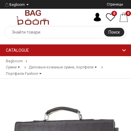
Страницы
Bagboom
0
0
Поиск
CATALOGUE
Bagboom
Сумки
Деловые кожаные сумки, портфели
Портфели Fashion