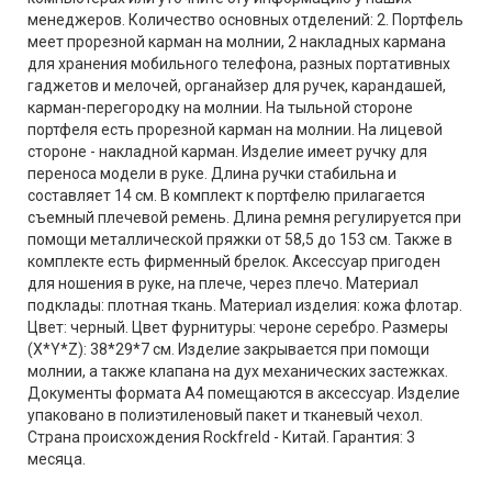
менеджеров. Количество основных отделений: 2. Портфель
меет прорезной карман на молнии, 2 накладных кармана
для хранения мобильного телефона, разных портативных
гаджетов и мелочей, органайзер для ручек, карандашей,
карман-перегородку на молнии. На тыльной стороне
портфеля есть прорезной карман на молнии. На лицевой
стороне - накладной карман. Изделие имеет ручку для
переноса модели в руке. Длина ручки стабильна и
составляет 14 см. В комплект к портфелю прилагается
съемный плечевой ремень. Длина ремня регулируется при
помощи металлической пряжки от 58,5 до 153 см. Также в
комплекте есть фирменный брелок. Аксессуар пригоден
для ношения в руке, на плече, через плечо. Материал
подклады: плотная ткань. Материал изделия: кожа флотар.
Цвет: черный. Цвет фурнитуры: чероне серебро. Размеры
(X*Y*Z): 38*29*7 см. Изделие закрывается при помощи
молнии, а также клапана на дух механических застежках.
Документы формата А4 помещаются в аксессуар. Изделие
упаковано в полиэтиленовый пакет и тканевый чехол.
Страна происхождения Rockfreld - Китай. Гарантия: 3
месяца.