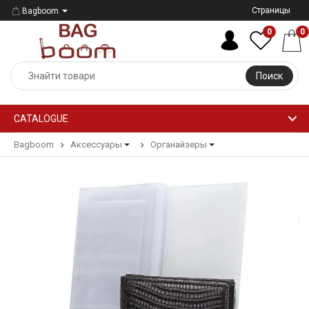
Страницы
Bagboom
0
0
Поиск
CATALOGUE
Bagboom
Аксессуары
Органайзеры