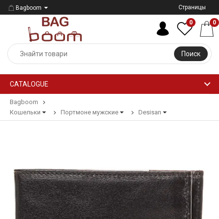
Страницы
Bagboom
0
0
Поиск
CATALOGUE
Bagboom
Кошельки
Портмоне мужские
Desisan