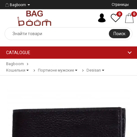
Страницы
Bagboom
0
0
Поиск
CATALOGUE
Bagboom
Кошельки
Портмоне мужские
Desisan