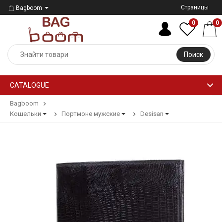
Страницы
Bagboom
0
0
Поиск
CATALOGUE
Bagboom
Кошельки
Портмоне мужские
Desisan