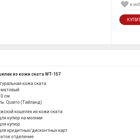
в из
елек из кожи ската WT-157
туральная кожа ската
й матовый
10 см
ь: Quarro (Тайланд)
жской кошелек из кожи ската
для купюр на молнии
для купюр
для кредитных/дисконтных карт
чатое отделение