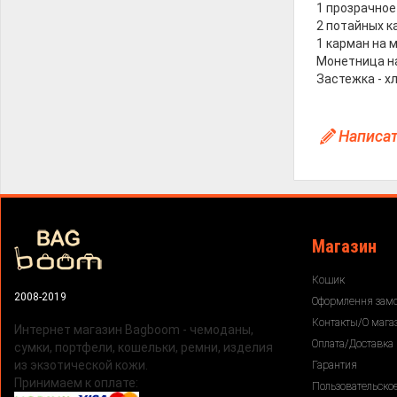
1 прозрачное
2 потайных к
1 карман на 
Монетница н
Застежка - х
Написати
Магазин
Кошик
2008-2019
Оформлення зам
Контакты/О мага
Интернет магазин Bagboom - чемоданы,
Оплата/Доставка
сумки, портфели, кошельки, ремни, изделия
из экзотической кожи.
Гарантия
Принимаем к оплате:
Пользовательско