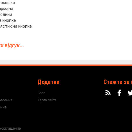
 окошко
армана
молнии
а кнопке
лястик на кнопке
 відгук...
Додатки
Стежте за
Блог
овлення
Карта сайта
зине
е соглашение