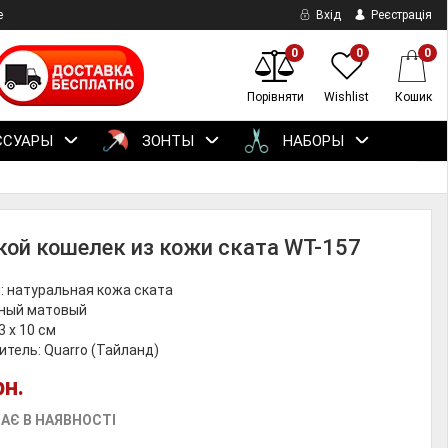
е
Вхід
Реєстрація
0
0
0
Порівняти
Wishlist
Кошик
ССУАРЫ
ЗОНТЫ
НАБОРЫ
ой кошелек из кожи ската WT-157
: натуральная кожа ската
рный матовый
3 х 10 см
тель: Quarro (Тайланд)
рн.
АЄ В НАЯВНОСТІ