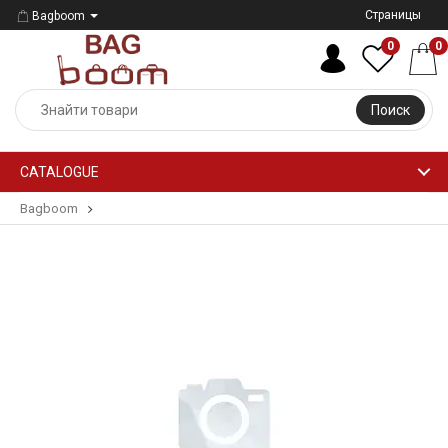
Страницы
Bagboom
0
0
Поиск
CATALOGUE
Bagboom