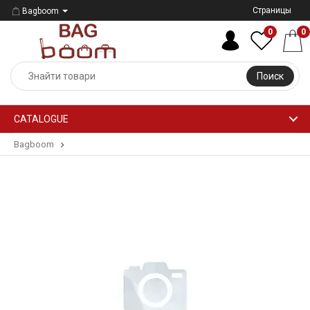
Страницы
Bagboom
0
0
Поиск
CATALOGUE
Bagboom