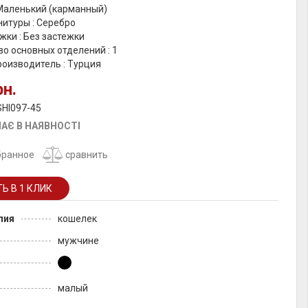
 Маленький (карманный)
итуры : Серебро
жки : Без застежки
о основных отделений : 1
роизводитель : Турция
рн.
SHI097-45
АЄ В НАЯВНОСТІ
бранное
сравнить
лия
кошелек
мужчине
малый