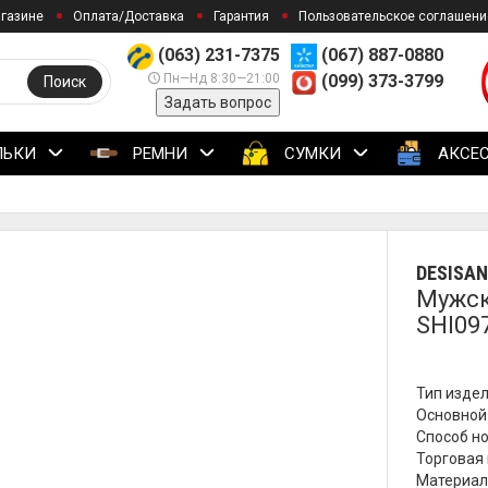
агазине
Оплата/Доставка
Гарантия
Пользовательское соглашени
(063) 231-7375
(067) 887-0880
Пн—Нд 8:30—21:00
(099) 373-3799
Поиск
Задать вопрос
ЛЬКИ
РЕМНИ
СУМКИ
АКСЕ
DESISAN
Мужск
SHI09
Тип издел
Основной 
Способ но
Торговая 
Материал