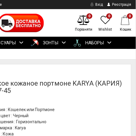
е
Вхід
Реєстрація
0
0
0
Порівняти
Wishlist
Кошик
ССУАРЫ
ЗОНТЫ
НАБОРЫ
ое кожаное портмоне KARYA (КАРИЯ)
7-45
ия : Кошелек или Портмоне
цвет : Черный
шения : Горизонтально
марка : Karya
 : Кожа