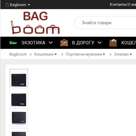
Контакты/О м
Bagboom
ЭКЗОТИКА
В ДОРОГУ
КОШЕ
Bagboom
Кошельки
Портмоне мужские
Desisan