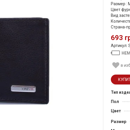
Размер :
Цвет фурн
Вид засте
Количеств
Страна-п
693 г
Артикул: 
НЕМ
в из
Тип изде
Пол
Цвет
Размер