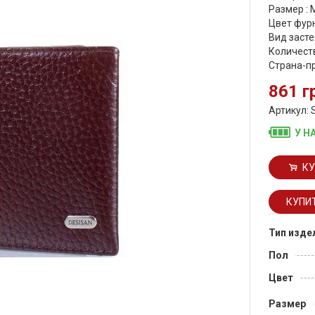
Размер :
Цвет фурн
Вид засте
Количеств
Страна-п
861 г
Артикул: 
У Н
КУ
Тип изде
Пол
Цвет
Размер