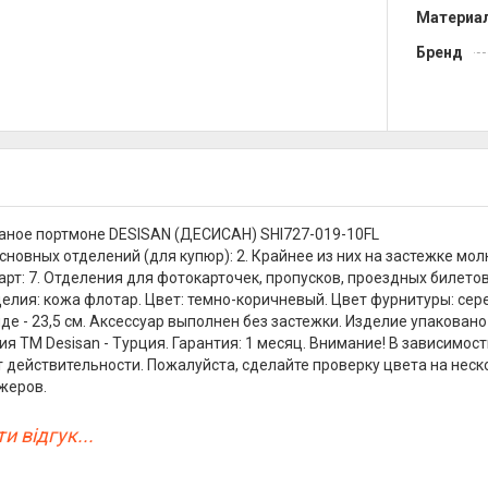
Материа
Бренд
ное портмоне DESISAN (ДЕСИСАН) SHI727-019-10FL
сновных отделений (для купюр): 2. Крайнее из них на застежке мол
арт: 7. Отделения для фотокарточек, пропусков, проездных билетов
елия: кожа флотар. Цвет: темно-коричневый. Цвет фурнитуры: сереб
де - 23,5 см. Аксессуар выполнен без застежки. Изделие упакован
я ТМ Desisan - Турция. Гарантия: 1 месяц. Внимание! В зависимос
т действительности. Пожалуйста, сделайте проверку цвета на нес
жеров.
и відгук...