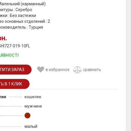
 Маленький (карманный)
итуры : Серебро
жки : Без застежки
о основных отделений : 2
роизводитель : Турция
рн.
SHI727-019-10FL
АЯВНОСТІ
ПИТИ ЗАРАЗ
в избранное
сравнить
лия
кошелек
мужчине
малый