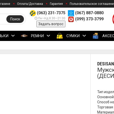
агазине
Оплата/Доставка
Гарантия
Пользовательское соглашени
(063) 231-7375
(067) 887-0880
Пн—Нд 8:30—21:00
(099) 373-3799
Поиск
Задать вопрос
ЛЬКИ
РЕМНИ
СУМКИ
АКСЕ
DESISAN
Мужск
(ДЕСИ
Тип издел
Основной
Способ но
Торговая 
Материал