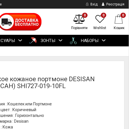
е
Вхід
Реєстрація
0
0
0
Порівняти
Wishlist
Кошик
ССУАРЫ
ЗОНТЫ
НАБОРЫ
ое кожаное портмоне DESISAN
САН) SHI727-019-10FL
ия : Кошелек или Портмоне
 цвет : Коричневый
шения : Горизонтально
марка : Desisan
 : Кожа