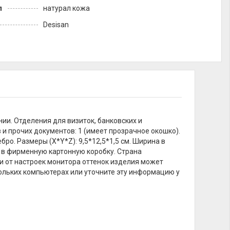
л
натурал кожа
Desisan
нии. Отделения для визиток, банковских и
 и прочих документов: 1 (имеет прозрачное окошко).
ро. Размеры (X*Y*Z): 9,5*12,5*1,5 см. Ширина в
о в фирменную картонную коробку. Страна
ти от настроек монитора оттенок изделия может
кольких компьютерах или уточните эту информацию у