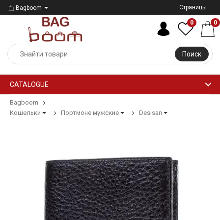
Страницы
Bagboom
0
0
Поиск
CATALOGUE
Bagboom
Кошельки
Портмоне мужские
Desisan