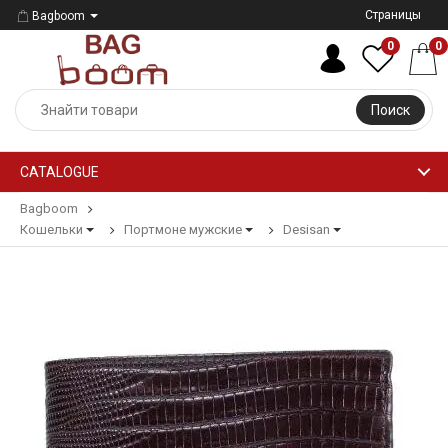
Страницы
Bagboom
0
0
Поиск
CATALOGUE
Bagboom
Кошельки
Портмоне мужские
Desisan