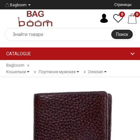
Страницы
Bagboom
0
0
Поиск
CATALOGUE
Bagboom
Кошельки
Портмоне мужские
Desisan